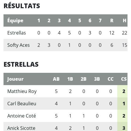
RÉSULTATS
Équipe
1
2
3
4
5
6
7
R
H
Estrellas
0
0
4
5
0
3
0
12
22
Softy Aces
2
3
0
1
0
0
0
6
15
ESTRELLAS
Joueur
AB
1B
2B
3B
CC
CS
Matthieu Roy
5
2
0
0
0
2
Carl Beaulieu
4
1
0
0
0
1
Antoine Coté
5
1
1
0
0
2
Anick Sicotte
4
2
1
0
0
3