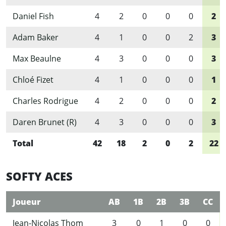
Daniel Fish
4
2
0
0
0
2
Adam Baker
4
1
0
0
2
3
Max Beaulne
4
3
0
0
0
3
Chloé Fizet
4
1
0
0
0
1
Charles Rodrigue
4
2
0
0
0
2
Daren Brunet (R)
4
3
0
0
0
3
Total
42
18
2
0
2
22
SOFTY ACES
Joueur
AB
1B
2B
3B
CC
Jean-Nicolas Thom
3
0
1
0
0