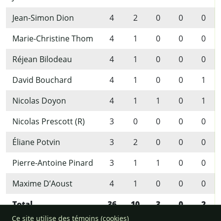
Jean-Simon Dion
4
2
0
0
0
Marie-Christine Thom
4
1
0
0
0
Réjean Bilodeau
4
1
0
0
0
David Bouchard
4
1
0
0
1
Nicolas Doyon
4
1
1
0
1
Nicolas Prescott (R)
3
0
0
0
0
Éliane Potvin
3
2
0
0
0
Pierre-Antoine Pinard
3
1
1
0
0
Maxime D’Aoust
4
1
0
0
0
Total
36
10
3
0
2
Ce site utilise des témoins (cookies)