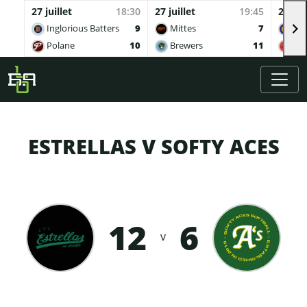
27 juillet
18:30
27 juillet
19:45
27 juil
Inglorious Batters
9
Mittes
7
Buv
Polane
10
Brewers
11
Qua
Skip to main content
ESTRELLAS V SOFTY ACES
12
6
v