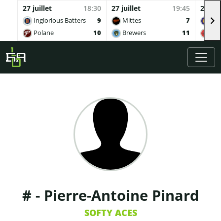
27 juillet
18:30
27 juillet
19:45
27 juil
Inglorious Batters
9
Mittes
7
Buv
Polane
10
Brewers
11
Qua
Skip to main content
# - Pierre-Antoine Pinard
SOFTY ACES