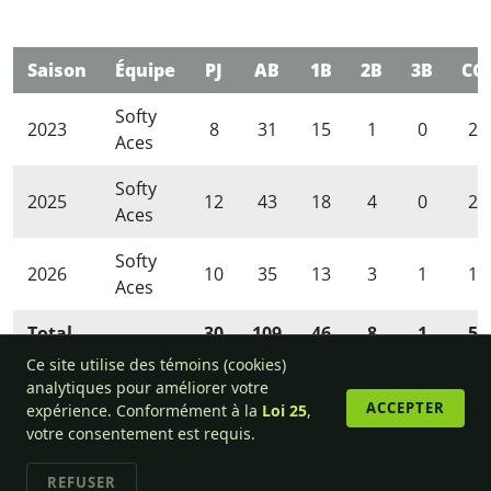
Saison
Équipe
PJ
AB
1B
2B
3B
CC
Softy
2023
8
31
15
1
0
2
Aces
Softy
2025
12
43
18
4
0
2
Aces
Softy
2026
10
35
13
3
1
1
Aces
Total
-
30
109
46
8
1
5
Ce site utilise des témoins (cookies)
analytiques pour améliorer votre
ACCEPTER
expérience. Conformément à la
Loi 25
,
votre consentement est requis.
© 2013-2026 Ligue de balle-molle amicale de l'Outaouais.
REFUSER