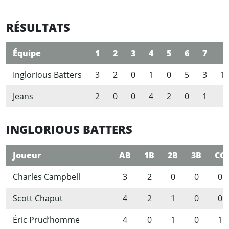
RÉSULTATS
Équipe
1
2
3
4
5
6
7
R
Inglorious Batters
3
2
0
1
0
5
3
1
Jeans
2
0
0
4
2
0
1
9
INGLORIOUS BATTERS
Joueur
AB
1B
2B
3B
CC
Charles Campbell
3
2
0
0
0
Scott Chaput
4
2
1
0
0
Éric Prud’homme
4
0
1
0
1