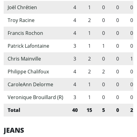
Joël Chrétien
4
1
0
0
0
Troy Racine
4
2
0
0
0
Francis Rochon
4
1
0
0
0
Patrick Lafontaine
3
1
1
0
0
Chris Mainville
3
2
0
0
1
Philippe Chalifoux
4
2
2
0
0
CaroleAnn Delorme
4
1
0
0
0
Veronique Brouillard (R)
3
1
0
0
0
Total
40
15
5
0
2
JEANS