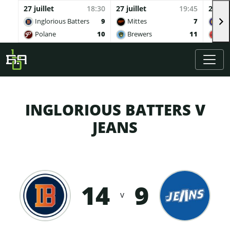
27 juillet
18:30
27 juillet
19:45
27 juil
Inglorious Batters
9
Mittes
7
Buv
Polane
10
Brewers
11
Qua
Skip to main content
INGLORIOUS BATTERS V
JEANS
14
9
v