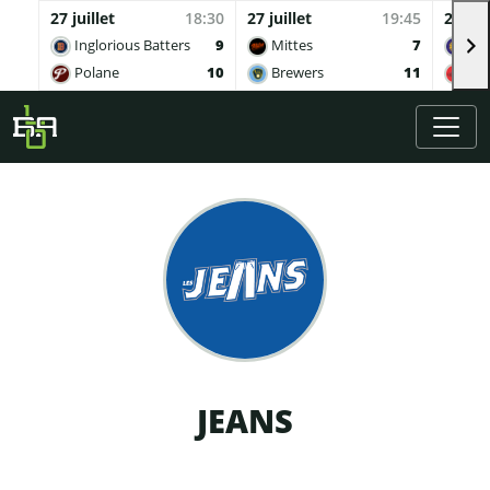
27 juillet
18:30
27 juillet
19:45
27 juil
Inglorious Batters
9
Mittes
7
Buv
Polane
10
Brewers
11
Qua
Skip to main content
JEANS