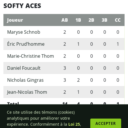
SOFTY ACES
Joueur
AB
1B
2B
3B
CC
Maryse Schnob
2
0
0
0
0
Éric Prud’homme
2
1
0
0
1
Marie-Christine Thom
2
0
0
0
0
Daniel Foucault
3
0
0
0
0
Nicholas Gingras
3
2
0
0
0
Jean-Nicolas Thom
2
1
0
0
0
Total
14
4
0
0
1
Ce site utilise des témoins (cookies)
analytiques pour améliorer votre
ACCEPTER
expérience. Conformément à la
Loi 25
,