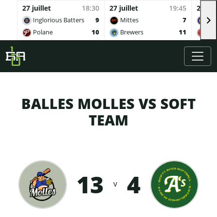
27 juillet
18:30
27 juillet
19:45
27 juil
Inglorious Batters
9
Mittes
7
Buv
Polane
10
Brewers
11
Qua
Skip to main content
BALLES MOLLES VS SOFT
TEAM
13
4
v