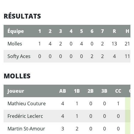
RÉSULTATS
Équipe
1
2
3
4
5
6
7
R
H
Molles
1
4
2
0
4
0
2
13
21
Softy Aces
0
0
0
0
0
2
2
4
11
MOLLES
Joueur
AB
1B
2B
3B
CC
C
Mathieu Couture
4
1
0
0
1
2
Fredéric Leclerc
4
1
0
0
0
1
Martin St-Amour
3
2
0
0
0
2