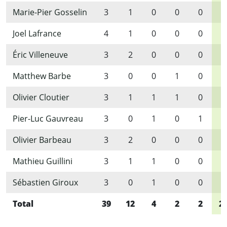
Marie-Pier Gosselin
3
1
0
0
0
1
Joel Lafrance
4
1
0
0
0
1
Éric Villeneuve
3
2
0
0
0
2
Matthew Barbe
3
0
0
1
0
1
Olivier Cloutier
3
1
1
1
0
3
Pier-Luc Gauvreau
3
0
1
0
1
2
Olivier Barbeau
3
2
0
0
0
2
Mathieu Guillini
3
1
1
0
0
2
Sébastien Giroux
3
0
1
0
0
1
Total
39
12
4
2
2
2