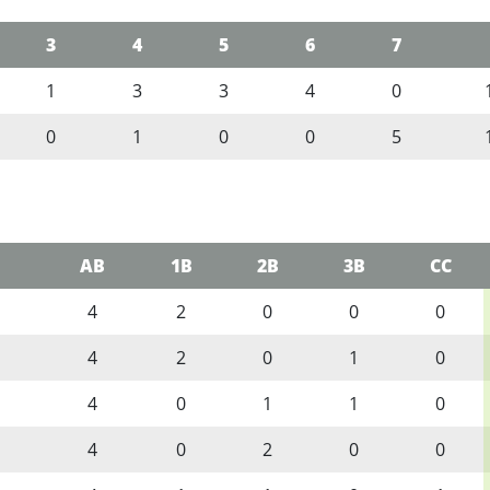
3
4
5
6
7
1
3
3
4
0
0
1
0
0
5
AB
1B
2B
3B
CC
4
2
0
0
0
4
2
0
1
0
4
0
1
1
0
4
0
2
0
0