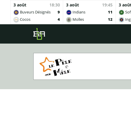
3 août
18:30
3 août
19:45
3 aoû
Buveurs Désignés
9
Indians
11
Sof
Cocos
4
Molles
12
Ing
Skip to main content