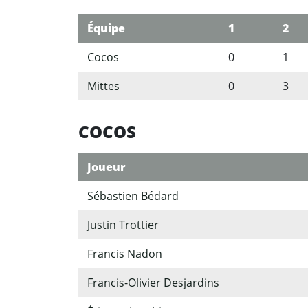
Équipe
1
2
Cocos
0
1
Mittes
0
3
COCOS
Joueur
Sébastien Bédard
Justin Trottier
Francis Nadon
Francis-Olivier Desjardins