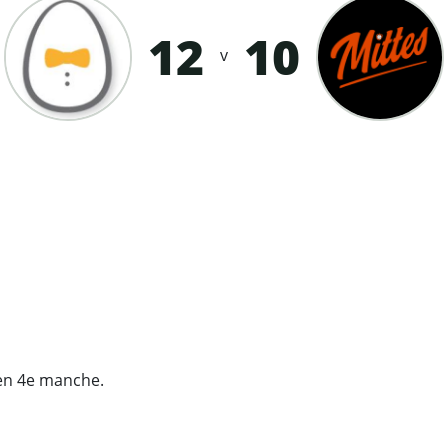
12
10
v
en 4e manche.