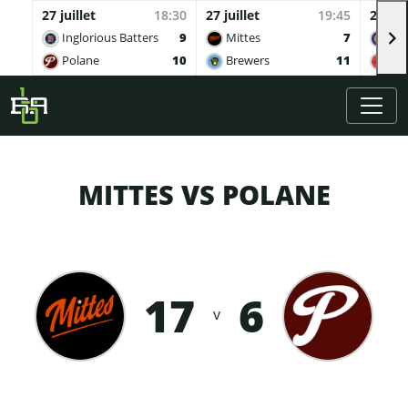
27 juillet
18:30
27 juillet
19:45
27 juil
Inglorious Batters
9
Mittes
7
Buv
Polane
10
Brewers
11
Qua
Skip to main content
MITTES VS POLANE
17
6
v