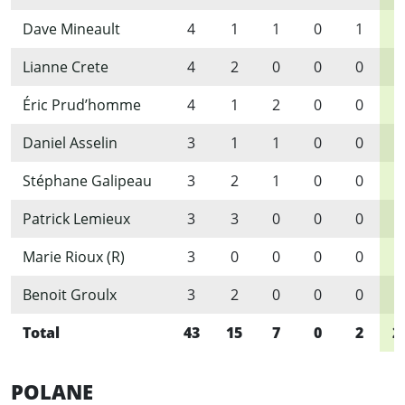
Dave Mineault
4
1
1
0
1
4
Lianne Crete
4
2
0
0
0
2
Éric Prud’homme
4
1
2
0
0
3
Daniel Asselin
3
1
1
0
0
2
Stéphane Galipeau
3
2
1
0
0
3
Patrick Lemieux
3
3
0
0
0
3
Marie Rioux (R)
3
0
0
0
0
0
Benoit Groulx
3
2
0
0
0
2
Total
43
15
7
0
2
2
POLANE