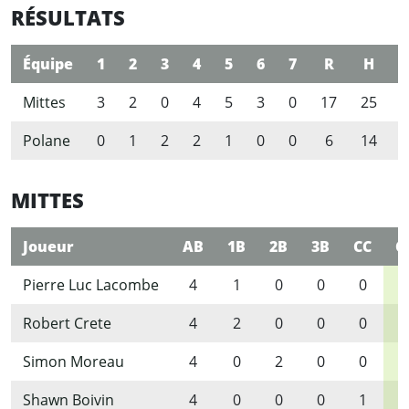
RÉSULTATS
Équipe
1
2
3
4
5
6
7
R
H
E
Mittes
3
2
0
4
5
3
0
17
25
0
Polane
0
1
2
2
1
0
0
6
14
2
MITTES
Joueur
AB
1B
2B
3B
CC
C
Pierre Luc Lacombe
4
1
0
0
0
1
Robert Crete
4
2
0
0
0
2
Simon Moreau
4
0
2
0
0
2
Shawn Boivin
4
0
0
0
1
1