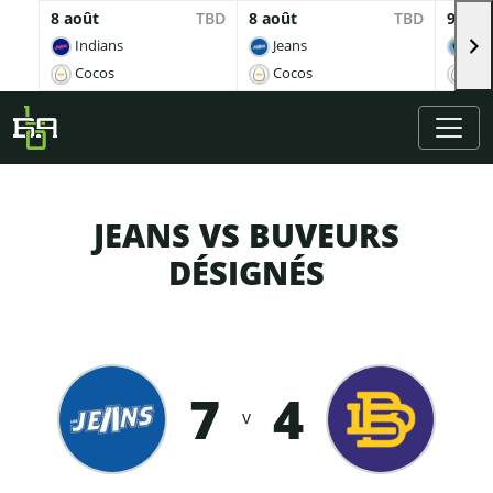
8 août
TBD
8 août
TBD
9 aoû
Indians
Jeans
Br
Cocos
Cocos
Co
Skip to main content
JEANS VS BUVEURS
DÉSIGNÉS
7
4
v