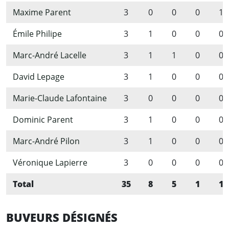
Maxime Parent
3
0
0
0
1
Émile Philipe
3
1
0
0
0
Marc-André Lacelle
3
1
1
0
0
David Lepage
3
1
0
0
0
Marie-Claude Lafontaine
3
0
0
0
0
Dominic Parent
3
1
0
0
0
Marc-André Pilon
3
1
0
0
0
Véronique Lapierre
3
0
0
0
0
Total
35
8
5
1
1
BUVEURS DÉSIGNÉS