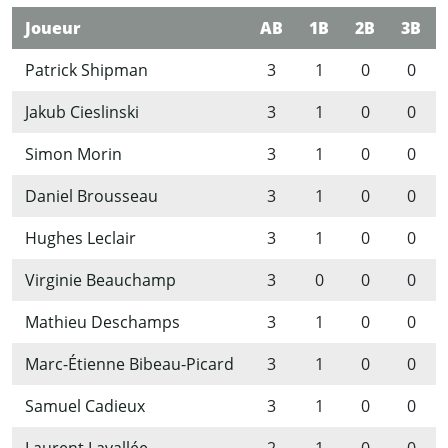
Joueur
AB
1B
2B
3B
Patrick Shipman
3
1
0
0
Jakub Cieslinski
3
1
0
0
Simon Morin
3
1
0
0
Daniel Brousseau
3
1
0
0
Hughes Leclair
3
1
0
0
Virginie Beauchamp
3
0
0
0
Mathieu Deschamps
3
1
0
0
Marc-Étienne Bibeau-Picard
3
1
0
0
Samuel Cadieux
3
1
0
0