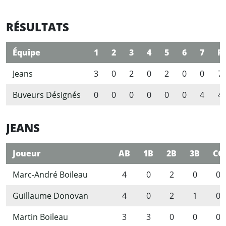
RÉSULTATS
Équipe
1
2
3
4
5
6
7
R
Jeans
3
0
2
0
2
0
0
7
Buveurs Désignés
0
0
0
0
0
0
4
4
JEANS
Joueur
AB
1B
2B
3B
CC
Marc-André Boileau
4
0
2
0
0
Guillaume Donovan
4
0
2
1
0
Martin Boileau
3
3
0
0
0