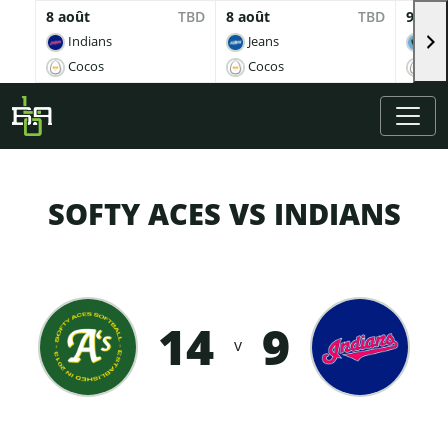
8 août
TBD
8 août
TBD
9 aoû
Indians
Jeans
Br
Cocos
Cocos
Co
Skip to main content
SOFTY ACES VS INDIANS
14
9
v