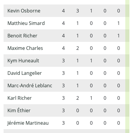
Kevin Osborne
4
3
1
0
0
Matthieu Simard
4
1
0
0
1
Benoit Richer
4
1
0
0
1
Maxime Charles
4
2
0
0
0
Kym Huneault
3
1
1
0
0
David Langelier
3
1
0
0
0
Marc-André Leblanc
3
1
0
0
0
Karl Richer
3
2
1
0
0
Kim Éthier
3
0
0
0
0
Jérémie Martineau
3
0
0
0
0