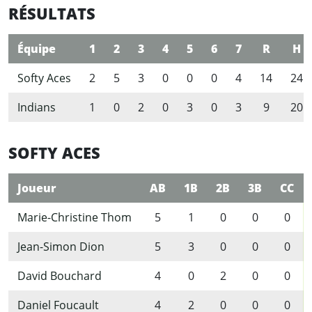
RÉSULTATS
Équipe
1
2
3
4
5
6
7
R
H
Softy Aces
2
5
3
0
0
0
4
14
24
Indians
1
0
2
0
3
0
3
9
20
SOFTY ACES
Joueur
AB
1B
2B
3B
CC
Marie-Christine Thom
5
1
0
0
0
Jean-Simon Dion
5
3
0
0
0
David Bouchard
4
0
2
0
0
Daniel Foucault
4
2
0
0
0