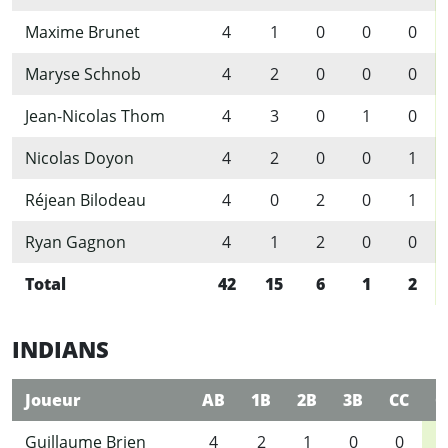
Maxime Brunet
4
1
0
0
0
Maryse Schnob
4
2
0
0
0
Jean-Nicolas Thom
4
3
0
1
0
Nicolas Doyon
4
2
0
0
1
Réjean Bilodeau
4
0
2
0
1
Ryan Gagnon
4
1
2
0
0
Total
42
15
6
1
2
INDIANS
Joueur
AB
1B
2B
3B
CC
C
Guillaume Brien
4
2
1
0
0