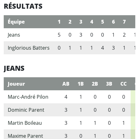
RÉSULTATS
Équipe
1
2
3
4
5
6
7
R
Jeans
5
0
3
0
0
1
2
1
Inglorious Batters
0
1
1
1
4
3
1
1
JEANS
Joueur
AB
1B
2B
3B
CC
C
Marc-André Pilon
4
1
0
0
0
1
Dominic Parent
3
1
0
0
0
1
Martin Boileau
3
1
1
0
1
3
Maxime Parent
3
0
1
0
1
2