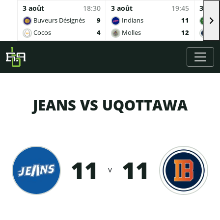
3 août
18:30
3 août
19:45
3 aoû
Buveurs Désignés
9
Indians
11
Sof
Cocos
4
Molles
12
Ing
Skip to main content
JEANS VS UQOTTAWA
11
11
v