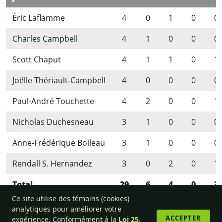
Éric Laflamme
4
0
1
0
0
Charles Campbell
4
1
0
0
0
Scott Chaput
4
1
1
0
1
Joëlle Thériault-Campbell
4
0
0
0
0
Paul-André Touchette
4
2
0
0
1
Nicholas Duchesneau
3
1
0
0
0
Anne-Frédérique Boileau
3
1
0
0
0
Rendall S. Hernandez
3
0
2
0
1
Total
29
6
4
0
3
Ce site utilise des témoins (cookies)
analytiques pour améliorer votre
ACCEPTER
expérience. Conformément à la
Loi 25
,