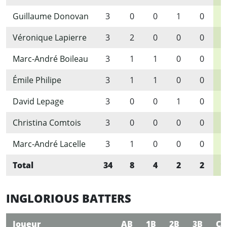
Guillaume Donovan
3
0
0
1
0
1
Véronique Lapierre
3
2
0
0
0
2
Marc-André Boileau
3
1
1
0
0
2
Émile Philipe
3
1
1
0
0
2
David Lepage
3
0
0
1
0
1
Christina Comtois
3
0
0
0
0
0
Marc-André Lacelle
3
1
0
0
0
1
Total
34
8
4
2
2
1
INGLORIOUS BATTERS
Joueur
AB
1B
2B
3B
CC