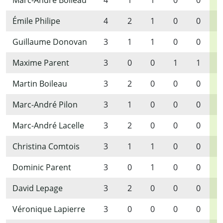
Marc-André Boileau
4
1
1
0
0
2
Émile Philipe
4
2
1
0
0
3
Guillaume Donovan
3
1
1
0
0
2
Maxime Parent
3
0
0
1
1
2
Martin Boileau
3
2
0
0
0
2
Marc-André Pilon
3
1
0
0
0
1
Marc-André Lacelle
3
2
0
0
0
2
Christina Comtois
3
1
1
0
0
2
Dominic Parent
3
0
1
0
0
1
David Lepage
3
2
0
0
0
2
Véronique Lapierre
3
0
0
0
0
0