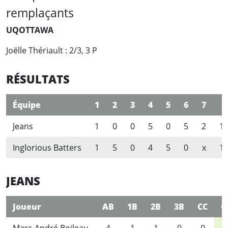
remplaçants
UQOTTAWA
Joëlle Thériault : 2/3, 3 P
RÉSULTATS
Équipe
1
2
3
4
5
6
7
R
Jeans
1
0
0
5
0
5
2
1
Inglorious Batters
1
5
0
4
5
0
x
1
JEANS
Joueur
AB
1B
2B
3B
CC
C