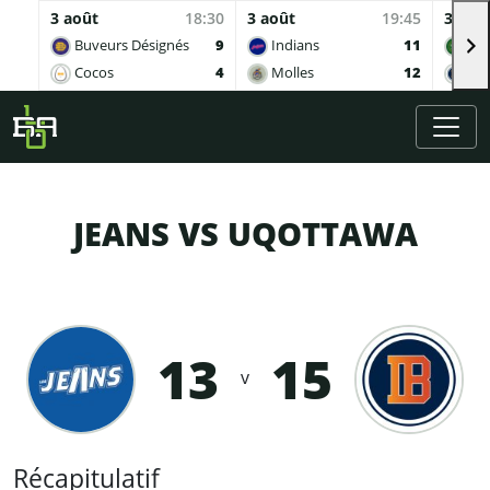
3 août
18:30
3 août
19:45
3 aoû
Buveurs Désignés
9
Indians
11
Sof
Cocos
4
Molles
12
Ing
Skip to main content
JEANS VS UQOTTAWA
13
15
v
Récapitulatif