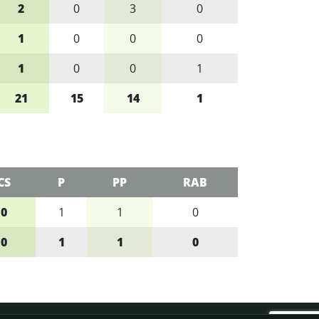
2
0
3
0
1
0
0
0
1
0
0
1
21
15
14
1
CS
P
PP
RAB
0
1
1
0
0
1
1
0