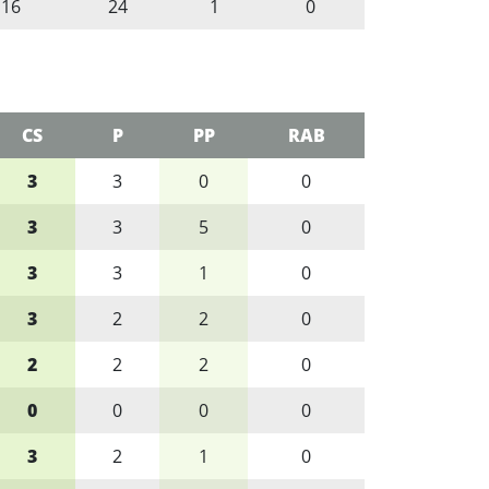
16
24
1
0
CS
P
PP
RAB
3
3
0
0
3
3
5
0
3
3
1
0
3
2
2
0
2
2
2
0
0
0
0
0
3
2
1
0