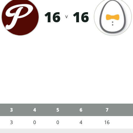
16
16
v
3
4
5
6
7
3
0
0
4
16