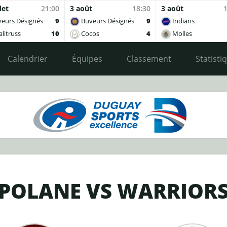
let
21:00
3 août
18:30
3 août
eurs Désignés
9
Buveurs Désignés
9
Indians
litruss
10
Cocos
4
Molles
Calendrier
Équipes
Classement
Statisti
POLANE VS WARRIOR