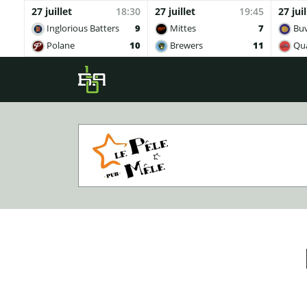
27 juillet
18:30
27 juillet
19:45
27 juil
Inglorious Batters
9
Mittes
7
Buv
Polane
10
Brewers
11
Qua
Skip to main content