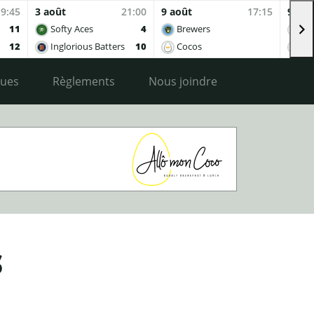
19:45
3 août
21:00
9 août
17:15
9 aoû
11
Softy Aces
4
Brewers
Co
12
Inglorious Batters
10
Cocos
Ing
ques
Règlements
Nous joindre
S