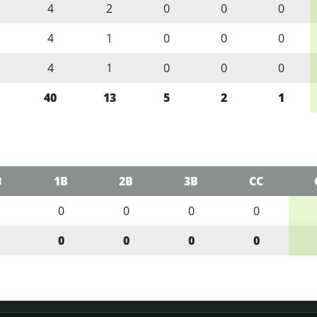
4
2
0
0
0
4
1
0
0
0
4
1
0
0
0
40
13
5
2
1
B
1B
2B
3B
CC
0
0
0
0
0
0
0
0