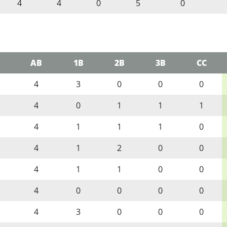
4
4
0
5
0
AB
1B
2B
3B
CC
4
3
0
0
0
4
0
1
1
1
4
1
1
1
0
4
1
2
0
0
4
1
1
0
0
4
0
0
0
0
4
3
0
0
0