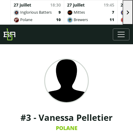
27 juillet
18:30
27 juillet
19:45
27 juil
Inglorious Batters
9
Mittes
7
Buv
Polane
10
Brewers
11
Qua
Skip to main content
#3 - Vanessa Pelletier
POLANE