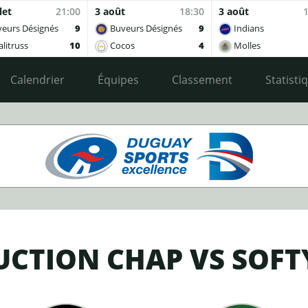
let
21:00
3 août
18:30
3 août
eurs Désignés
9
Buveurs Désignés
9
Indians
litruss
10
Cocos
4
Molles
Calendrier
Équipes
Classement
Statisti
CTION CHAP VS SOFT