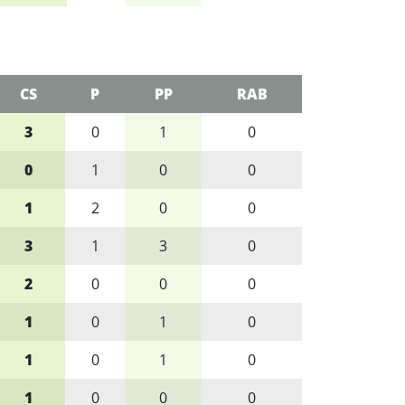
CS
P
PP
RAB
3
0
1
0
0
1
0
0
1
2
0
0
3
1
3
0
2
0
0
0
1
0
1
0
1
0
1
0
1
0
0
0