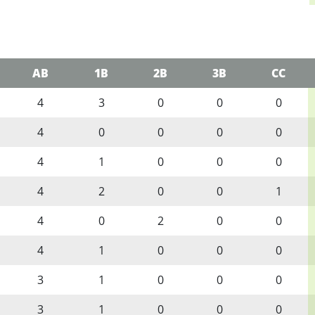
AB
1B
2B
3B
CC
4
3
0
0
0
4
0
0
0
0
4
1
0
0
0
4
2
0
0
1
4
0
2
0
0
4
1
0
0
0
3
1
0
0
0
3
1
0
0
0