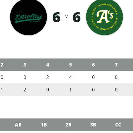
6
6
v
2
3
4
5
6
7
0
0
2
4
0
0
1
2
0
1
0
0
AB
1B
2B
3B
CC