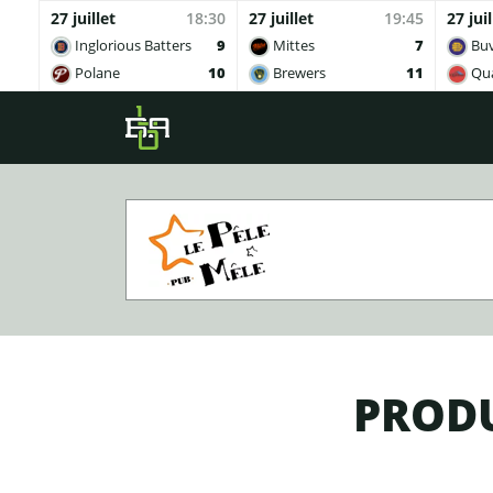
27 juillet
18:30
27 juillet
19:45
27 juil
Inglorious Batters
9
Mittes
7
Buv
Polane
10
Brewers
11
Qua
Skip to main content
PRODU