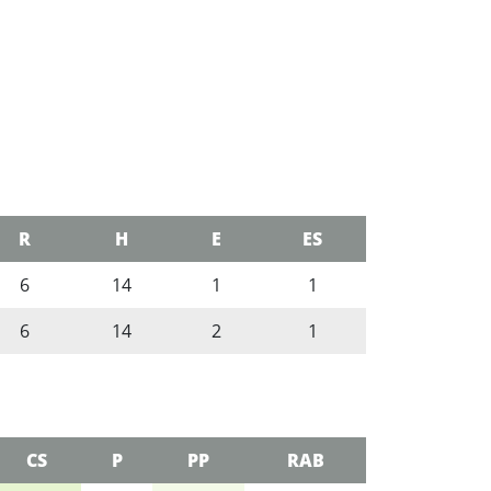
R
H
E
ES
6
14
1
1
6
14
2
1
CS
P
PP
RAB