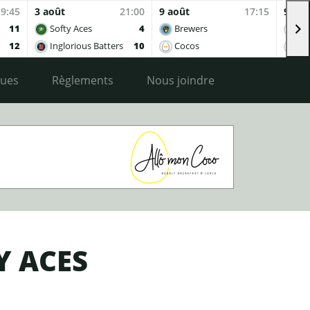
19:45
3 août
21:00
9 août
17:15
9 aoû
11
Softy Aces
4
Brewers
Co
12
Inglorious Batters
10
Cocos
Ing
ques
Règlements
Nous joindre
Y ACES