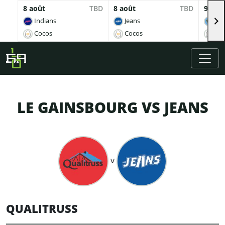
8 août
TBD
8 août
TBD
9 aoû
Indians
Jeans
Br
Cocos
Cocos
Co
Skip to main content
LE GAINSBOURG VS JEANS
v
QUALITRUSS