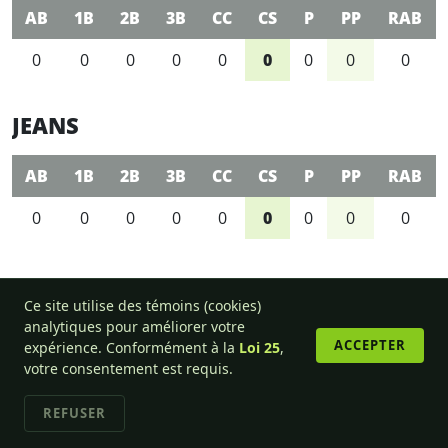
AB
1B
2B
3B
CC
CS
P
PP
RAB
0
0
0
0
0
0
0
0
0
JEANS
AB
1B
2B
3B
CC
CS
P
PP
RAB
0
0
0
0
0
0
0
0
0
Ce site utilise des témoins (cookies)
analytiques pour améliorer votre
© 2013-2026 Ligue de balle-molle amicale de l'Outaouais.
ACCEPTER
expérience. Conformément à la
Loi 25
,
votre consentement est requis.
REFUSER