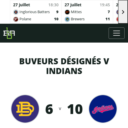
27 juillet
18:30
27 juillet
19:45
27 juil
Inglorious Batters
9
Mittes
7
Buv
Polane
10
Brewers
11
Qua
Skip to main content
BUVEURS DÉSIGNÉS V
INDIANS
6
10
v