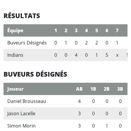
RÉSULTATS
Équipe
1
2
3
4
5
6
7
R
Buveurs Désignés
0
1
0
2
2
0
1
6
Indians
0
0
4
0
1
5
x
1
BUVEURS DÉSIGNÉS
Joueur
AB
1B
2B
3B
Daniel Brousseau
4
0
0
0
Jason Lacelle
3
0
0
0
Simon Morin
3
0
1
0