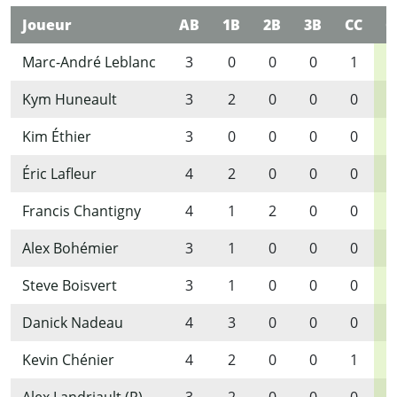
Joueur
AB
1B
2B
3B
CC
C
Marc-André Leblanc
3
0
0
0
1
Kym Huneault
3
2
0
0
0
Kim Éthier
3
0
0
0
0
Éric Lafleur
4
2
0
0
0
Francis Chantigny
4
1
2
0
0
Alex Bohémier
3
1
0
0
0
Steve Boisvert
3
1
0
0
0
Danick Nadeau
4
3
0
0
0
Kevin Chénier
4
2
0
0
1