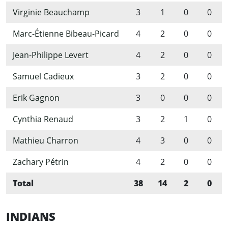
Virginie Beauchamp
3
1
0
0
Marc-Étienne Bibeau-Picard
4
2
0
0
Jean-Philippe Levert
4
2
0
0
Samuel Cadieux
3
2
0
0
Erik Gagnon
3
0
0
0
Cynthia Renaud
3
2
1
0
Mathieu Charron
4
3
0
0
Zachary Pétrin
4
2
0
0
Total
38
14
2
0
INDIANS