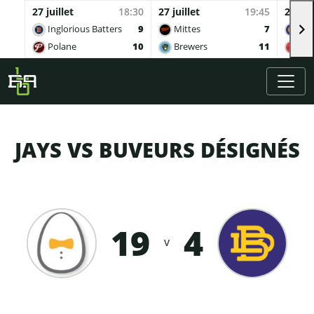
27 juillet
18:30
27 juillet
19:45
27 juil
Inglorious Batters
9
Mittes
7
Buv
Polane
10
Brewers
11
Qua
Skip to main content
JAYS VS BUVEURS DÉSIGNÉS
19
4
v