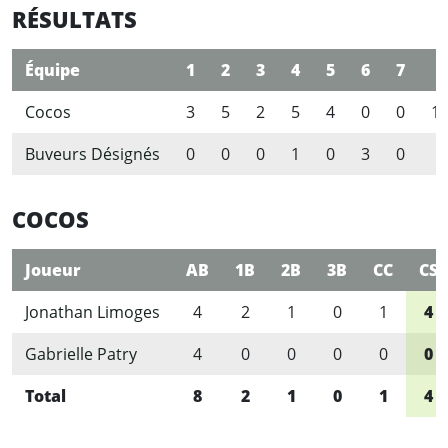
RÉSULTATS
Équipe
1
2
3
4
5
6
7
R
Cocos
3
5
2
5
4
0
0
1
Buveurs Désignés
0
0
0
1
0
3
0
4
COCOS
Joueur
AB
1B
2B
3B
CC
CS
Jonathan Limoges
4
2
1
0
1
4
Gabrielle Patry
4
0
0
0
0
0
Total
8
2
1
0
1
4