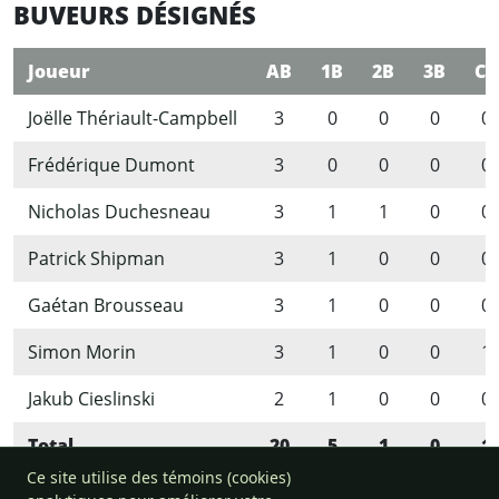
BUVEURS DÉSIGNÉS
Joueur
AB
1B
2B
3B
CC
Joëlle Thériault-Campbell
3
0
0
0
0
Frédérique Dumont
3
0
0
0
0
Nicholas Duchesneau
3
1
1
0
0
Patrick Shipman
3
1
0
0
0
Gaétan Brousseau
3
1
0
0
0
Simon Morin
3
1
0
0
1
Jakub Cieslinski
2
1
0
0
0
Total
20
5
1
0
1
Ce site utilise des témoins (cookies)