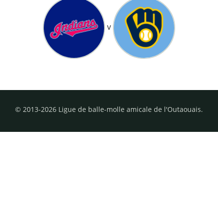
v
© 2013-2026 Ligue de balle-molle amicale de l'Outaouais.