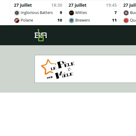
27 juillet
18:30
27 juillet
19:45
27 juil
Inglorious Batters
9
Mittes
7
Buv
Polane
10
Brewers
11
Qua
Skip to main content