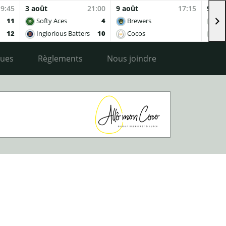
19:45
3 août
21:00
9 août
17:15
9 aoû
11
Softy Aces
4
Brewers
Co
12
Inglorious Batters
10
Cocos
Ing
ques
Règlements
Nous joindre