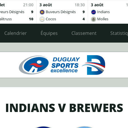
let
21:00
3 août
18:30
3 août
eurs Désignés
9
Buveurs Désignés
9
Indians
litruss
10
Cocos
4
Molles
Calendrier
Équipes
Classement
Statisti
INDIANS V BREWERS