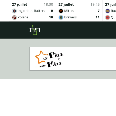
27 juillet
18:30
27 juillet
19:45
27 juil
Inglorious Batters
9
Mittes
7
Buv
Polane
10
Brewers
11
Qua
Skip to main content