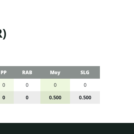
R)
PP
RAB
Moy
SLG
0
0
0
0
0
0
0.500
0.500