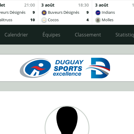
let
21:00
3 août
18:30
3 août
eurs Désignés
9
Buveurs Désignés
9
Indians
litruss
10
Cocos
4
Molles
Calendrier
Équipes
Classement
Statisti