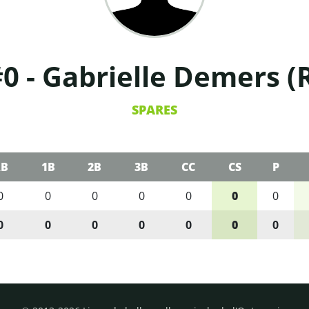
0 - Gabrielle Demers (
SPARES
B
1B
2B
3B
CC
CS
P
0
0
0
0
0
0
0
0
0
0
0
0
0
0