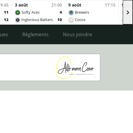
19:45
3 août
21:00
9 août
17:15
9 aoû
11
Softy Aces
4
Brewers
Co
12
Inglorious Batters
10
Cocos
Ing
ques
Règlements
Nous joindre