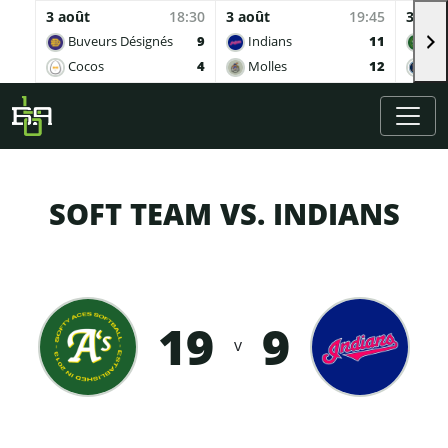
3 août
18:30
3 août
19:45
3 aoû
Buveurs Désignés
9
Indians
11
Sof
Cocos
4
Molles
12
Ing
Skip to main content
SOFT TEAM VS. INDIANS
19
9
v