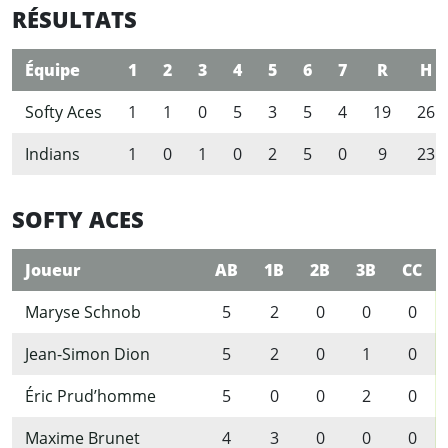
RÉSULTATS
Équipe
1
2
3
4
5
6
7
R
H
Softy Aces
1
1
0
5
3
5
4
19
26
Indians
1
0
1
0
2
5
0
9
23
SOFTY ACES
Joueur
AB
1B
2B
3B
CC
Maryse Schnob
5
2
0
0
0
Jean-Simon Dion
5
2
0
1
0
Éric Prud’homme
5
0
0
2
0
Maxime Brunet
4
3
0
0
0