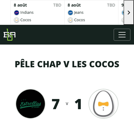
8 août
TBD
8 août
TBD
9 aoû
Indians
Jeans
Br
Cocos
Cocos
Co
Skip to main content
PÊLE CHAP V LES COCOS
7
1
v