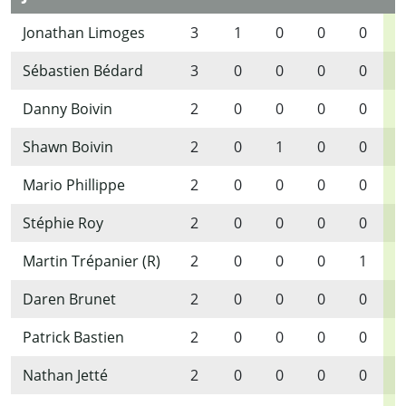
Jonathan Limoges
3
1
0
0
0
Sébastien Bédard
3
0
0
0
0
Danny Boivin
2
0
0
0
0
Shawn Boivin
2
0
1
0
0
Mario Phillippe
2
0
0
0
0
Stéphie Roy
2
0
0
0
0
Martin Trépanier (R)
2
0
0
0
1
Daren Brunet
2
0
0
0
0
Patrick Bastien
2
0
0
0
0
Nathan Jetté
2
0
0
0
0