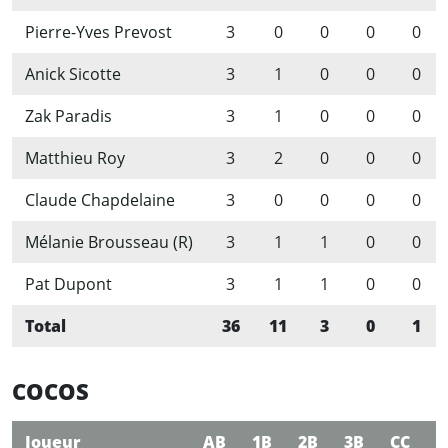
Pierre-Yves Prevost
3
0
0
0
0
Anick Sicotte
3
1
0
0
0
Zak Paradis
3
1
0
0
0
Matthieu Roy
3
2
0
0
0
Claude Chapdelaine
3
0
0
0
0
Mélanie Brousseau (R)
3
1
1
0
0
Pat Dupont
3
1
1
0
0
Total
36
11
3
0
1
COCOS
Joueur
AB
1B
2B
3B
CC
C