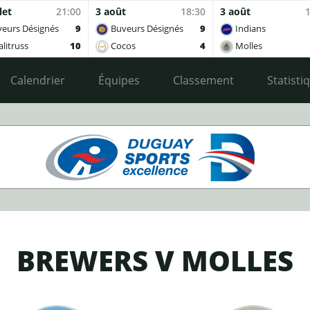
let
21:00
3 août
18:30
3 août
eurs Désignés
9
Buveurs Désignés
9
Indians
litruss
10
Cocos
4
Molles
Calendrier
Équipes
Classement
Statisti
BREWERS V MOLLES