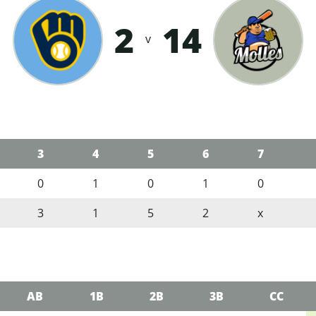
2
14
v
3
4
5
6
7
0
1
0
1
0
3
1
5
2
x
AB
1B
2B
3B
CC