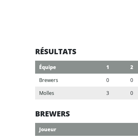
RÉSULTATS
Équipe
1
2
Brewers
0
0
Molles
3
0
BREWERS
Joueur