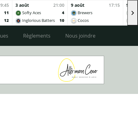
19:45
3 août
21:00
9 août
17:15
9 aoû
11
Softy Aces
4
Brewers
Co
12
Inglorious Batters
10
Cocos
Ing
ques
Règlements
Nous joindre