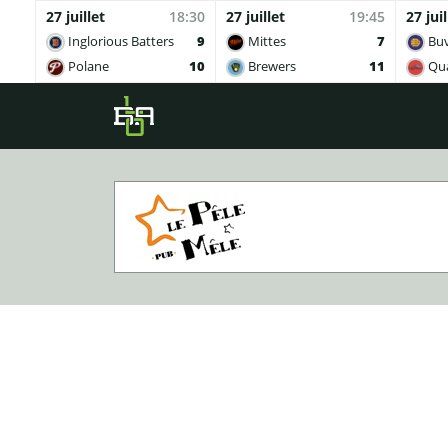
27 juillet
18:30
27 juillet
19:45
27 juil
Inglorious Batters
9
Mittes
7
Buv
Polane
10
Brewers
11
Qua
Skip to main content