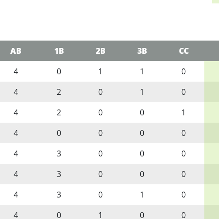
AB
1B
2B
3B
CC
4
0
1
1
0
4
2
0
1
0
4
2
0
0
1
4
0
0
0
0
4
3
0
0
0
4
3
0
0
0
4
3
0
1
0
4
0
1
0
0