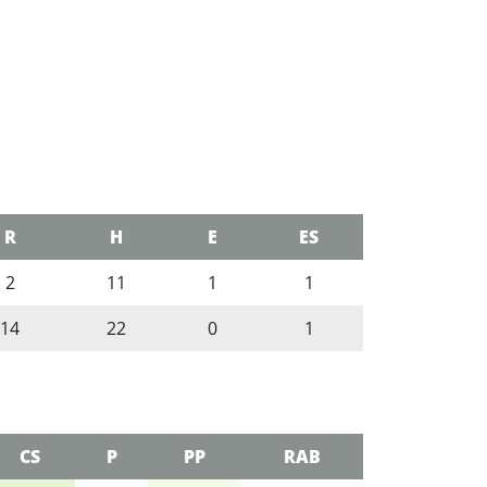
R
H
E
ES
2
11
1
1
14
22
0
1
CS
P
PP
RAB