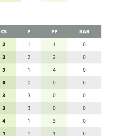
CS
P
PP
RAB
2
1
1
0
3
2
2
0
3
1
4
0
0
0
0
0
3
3
0
0
3
3
0
0
4
1
3
0
1
1
1
0