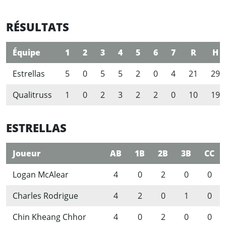
RÉSULTATS
Équipe
1
2
3
4
5
6
7
R
H
Estrellas
5
0
5
5
2
0
4
21
29
Qualitruss
1
0
2
3
2
2
0
10
19
ESTRELLAS
Joueur
AB
1B
2B
3B
CC
Logan McAlear
4
0
2
0
0
Charles Rodrigue
4
2
0
1
0
Chin Kheang Chhor
4
0
2
0
0