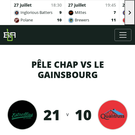
27 juillet
18:30
27 juillet
19:45
27 juil
Inglorious Batters
9
Mittes
7
Buv
Polane
10
Brewers
11
Qua
Skip to main content
PÊLE CHAP VS LE
GAINSBOURG
21
10
v