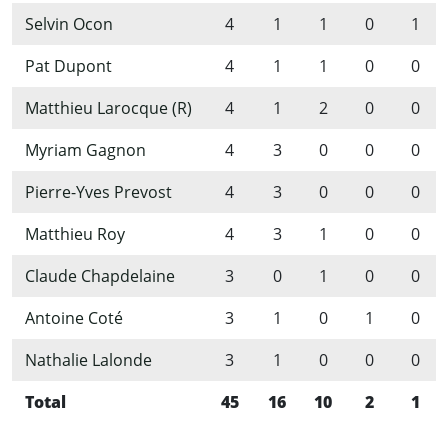
Selvin Ocon
4
1
1
0
1
Pat Dupont
4
1
1
0
0
Matthieu Larocque (R)
4
1
2
0
0
Myriam Gagnon
4
3
0
0
0
Pierre-Yves Prevost
4
3
0
0
0
Matthieu Roy
4
3
1
0
0
Claude Chapdelaine
3
0
1
0
0
Antoine Coté
3
1
0
1
0
Nathalie Lalonde
3
1
0
0
0
Total
45
16
10
2
1