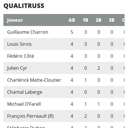
QUALITRUSS
Joueur
AB
1B
2B
3B
CC
Guillaume Charron
5
3
0
0
0
Louis Sirois
4
3
0
0
0
Fédéric Côté
4
3
0
0
0
Julien Cyr
4
0
2
0
0
Charlérick Matte-Cloutier
4
1
0
0
0
Chantal Laberge
4
0
0
0
0
Michael O’Farell
4
1
1
0
0
François Perreault (R)
4
2
0
0
0