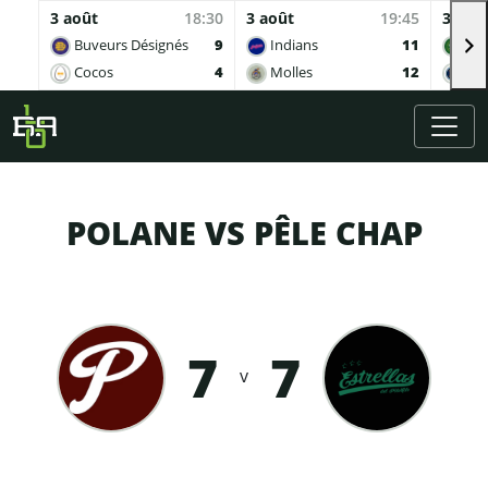
3 août
18:30
3 août
19:45
3 aoû
Buveurs Désignés
9
Indians
11
Sof
Cocos
4
Molles
12
Ing
Skip to main content
POLANE VS PÊLE CHAP
7
7
v