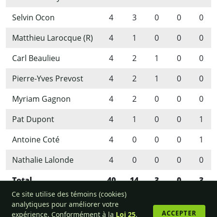
Selvin Ocon
4
3
0
0
0
Matthieu Larocque (R)
4
1
0
0
0
Carl Beaulieu
4
2
1
0
0
Pierre-Yves Prevost
4
2
1
0
0
Myriam Gagnon
4
2
0
0
0
Pat Dupont
4
1
0
0
1
Antoine Coté
4
0
0
0
1
Nathalie Lalonde
4
0
0
0
0
Total
40
14
3
0
3
Ce site utilise des témoins (cookies)
analytiques pour améliorer votre
ACCEPTER
expérience. Conformément à la
Loi 25
,