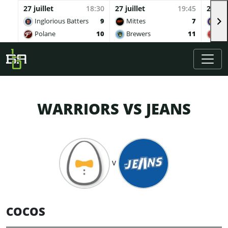
27 juillet
18:30
27 juillet
19:45
27 juil
Inglorious Batters
9
Mittes
7
Buv
Polane
10
Brewers
11
Qua
Skip to main content
WARRIORS VS JEANS
v
COCOS