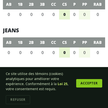
AB
1B
2B
3B
CC
CS
P
PP
RAB
0
0
0
0
0
0
0
0
0
JEANS
AB
1B
2B
3B
CC
CS
P
PP
RAB
0
0
0
0
0
0
0
0
0
Ce site utilise des témoins (cookies)
analytiques pour améliorer votre
© 2013-2026 Ligue de balle-molle amicale de l'Outaouais.
ACCEPTER
expérience. Conformément à la
Loi 25
,
votre consentement est requis.
REFUSER