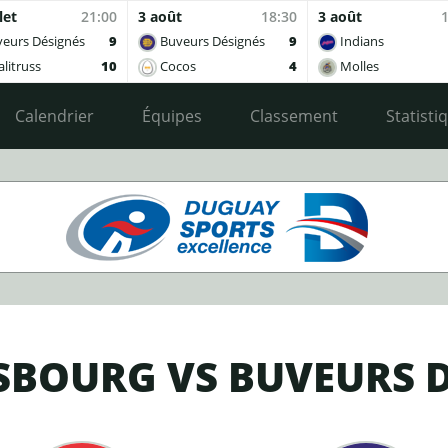
let
21:00
3 août
18:30
3 août
eurs Désignés
9
Buveurs Désignés
9
Indians
litruss
10
Cocos
4
Molles
Calendrier
Équipes
Classement
Statisti
SBOURG VS BUVEURS 