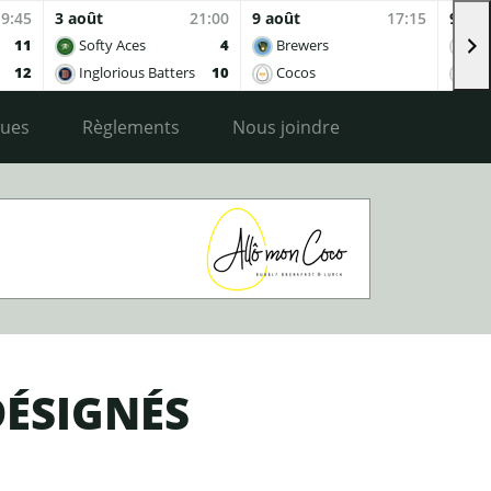
19:45
3 août
21:00
9 août
17:15
9 aoû
11
Softy Aces
4
Brewers
Co
12
Inglorious Batters
10
Cocos
Ing
ques
Règlements
Nous joindre
DÉSIGNÉS