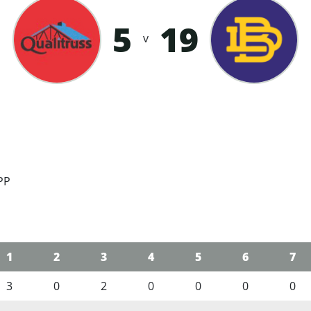
5
19
v
 PP
1
2
3
4
5
6
7
3
0
2
0
0
0
0