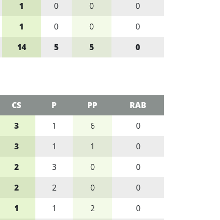
1
0
0
0
1
0
0
0
14
5
5
0
CS
P
PP
RAB
3
1
6
0
3
1
1
0
2
3
0
0
2
2
0
0
1
1
2
0