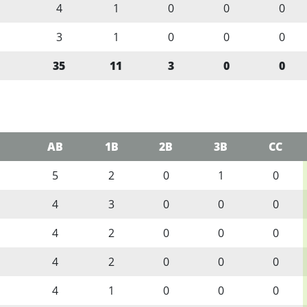
4
1
0
0
0
3
1
0
0
0
35
11
3
0
0
AB
1B
2B
3B
CC
5
2
0
1
0
4
3
0
0
0
4
2
0
0
0
4
2
0
0
0
4
1
0
0
0