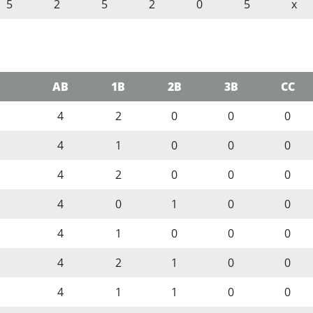
5
2
5
2
0
5
x
AB
1B
2B
3B
CC
4
2
0
0
0
4
1
0
0
0
4
2
0
0
0
4
0
1
0
0
4
1
0
0
0
4
2
1
0
0
4
1
1
0
0