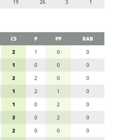
19
26
3
1
CS
P
PP
RAB
2
1
0
0
1
0
0
0
2
2
0
0
1
2
1
0
1
0
2
0
3
0
2
0
2
0
0
0