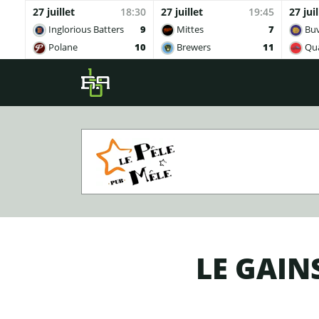
27 juillet
18:30
27 juillet
19:45
27 juil
Inglorious Batters
9
Mittes
7
Buv
Polane
10
Brewers
11
Qua
Skip to main content
LE GAIN