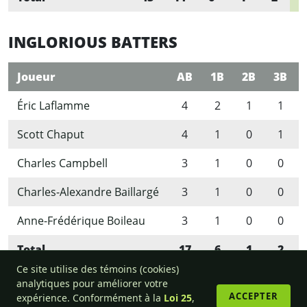
INGLORIOUS BATTERS
Joueur
AB
1B
2B
3B
Éric Laflamme
4
2
1
1
Scott Chaput
4
1
0
1
Charles Campbell
3
1
0
0
Charles-Alexandre Baillargé
3
1
0
0
Anne-Frédérique Boileau
3
1
0
0
Total
17
6
1
2
Ce site utilise des témoins (cookies)
analytiques pour améliorer votre
ACCEPTER
expérience. Conformément à la
Loi 25
,