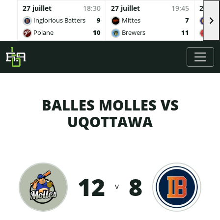
27 juillet
18:30
27 juillet
19:45
27 juil
Inglorious Batters
9
Mittes
7
Buv
Polane
10
Brewers
11
Qua
Skip to main content
BALLES MOLLES VS
UQOTTAWA
12
8
v