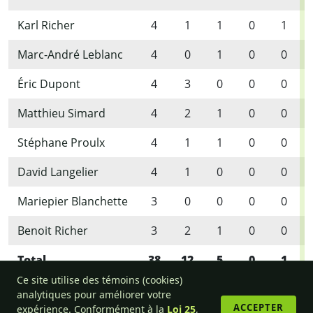
Karl Richer
4
1
1
0
1
Marc-André Leblanc
4
0
1
0
0
Éric Dupont
4
3
0
0
0
Matthieu Simard
4
2
1
0
0
Stéphane Proulx
4
1
1
0
0
David Langelier
4
1
0
0
0
Mariepier Blanchette
3
0
0
0
0
Benoit Richer
3
2
1
0
0
Total
38
12
5
0
1
Ce site utilise des témoins (cookies)
analytiques pour améliorer votre
ACCEPTER
expérience. Conformément à la
Loi 25
,