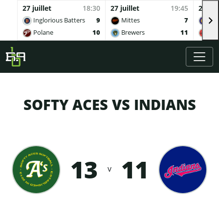
27 juillet
18:30
27 juillet
19:45
27 juil
Inglorious Batters
9
Mittes
7
Buv
Polane
10
Brewers
11
Qua
Skip to main content
SOFTY ACES VS INDIANS
13
11
v