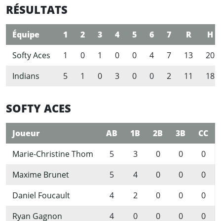
RÉSULTATS
Équipe
1
2
3
4
5
6
7
R
H
Softy Aces
1
0
1
0
0
4
7
13
20
Indians
5
1
0
3
0
0
2
11
18
SOFTY ACES
Joueur
AB
1B
2B
3B
CC
Marie-Christine Thom
5
3
0
0
0
Maxime Brunet
5
4
0
0
0
Daniel Foucault
4
2
0
0
0
Ryan Gagnon
4
0
0
0
0