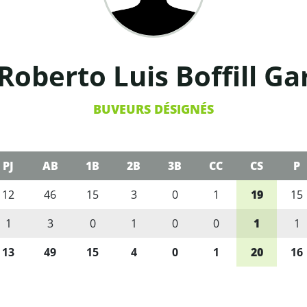
 Roberto Luis Boffill Ga
BUVEURS DÉSIGNÉS
PJ
AB
1B
2B
3B
CC
CS
P
12
46
15
3
0
1
19
15
1
3
0
1
0
0
1
1
13
49
15
4
0
1
20
16