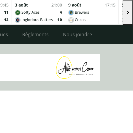
19:45
3 août
21:00
9 août
17:15
9 aoû
11
Softy Aces
4
Brewers
Co
12
Inglorious Batters
10
Cocos
Ing
ques
Règlements
Nous joindre