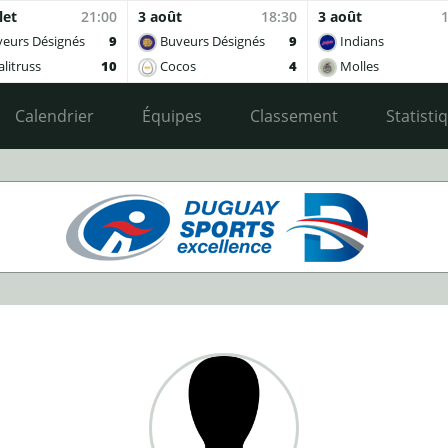
let
21:00
3 août
18:30
3 août
eurs Désignés
9
Buveurs Désignés
9
Indians
litruss
10
Cocos
4
Molles
Calendrier
Équipes
Classement
Statisti