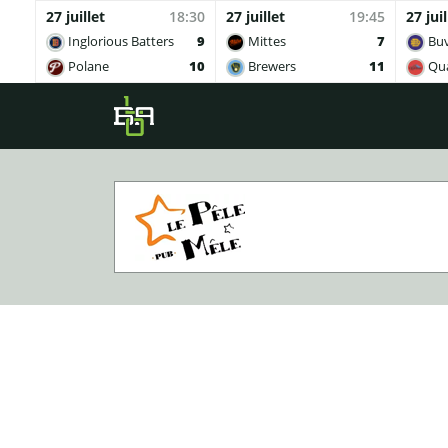
27 juillet
18:30
27 juillet
19:45
27 juil
Inglorious Batters
9
Mittes
7
Buv
Polane
10
Brewers
11
Qua
Skip to main content