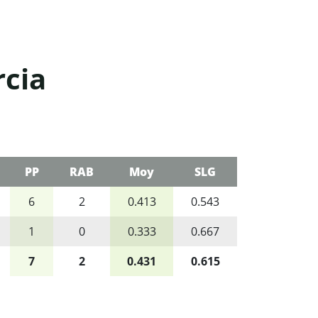
rcia
PP
RAB
Moy
SLG
6
2
0.413
0.543
1
0
0.333
0.667
7
2
0.431
0.615