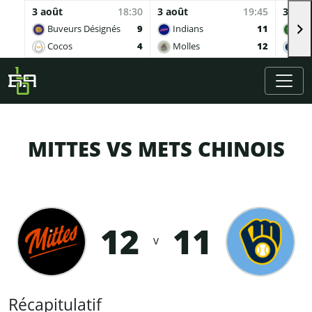
3 août
18:30
3 août
19:45
3 aoû
Buveurs Désignés
9
Indians
11
Sof
Cocos
4
Molles
12
Ing
Skip to main content
MITTES VS METS CHINOIS
12
11
v
Récapitulatif