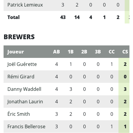
Patrick Lemieux
3
2
0
0
0
2
Total
43
14
4
1
2
2
BREWERS
Joueur
AB
1B
2B
3B
CC
CS
Joël Guérette
4
1
0
0
1
2
Rémi Girard
4
0
0
0
0
0
Danny Waddell
4
3
0
0
0
3
Jonathan Laurin
4
2
0
0
0
2
Éric Smith
3
2
0
0
0
2
Francis Bellerose
3
0
0
0
1
1