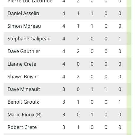
Pierre Luc Lacombe
4
2
0
0
0
2
Daniel Asselin
4
1
1
0
0
2
Simon Moreau
4
1
1
0
0
2
Stéphane Galipeau
4
2
0
0
1
3
Dave Gauthier
4
2
0
0
0
2
Lianne Crete
4
0
0
0
0
0
Shawn Boivin
4
2
0
0
0
2
Dave Mineault
3
0
1
1
0
2
Benoit Groulx
3
1
0
0
1
2
Marie Rioux (R)
3
0
1
0
0
1
Robert Crete
3
1
0
0
0
1