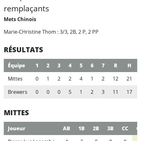
remplaçants
Mets Chinois
Marie-CHristine Thom : 3/3, 2B, 2 P, 2 PP
RÉSULTATS
Équipe
1
2
3
4
5
6
7
R
H
Mittes
0
1
2
2
4
1
2
12
21
Brewers
0
0
0
5
1
2
3
11
17
MITTES
Joueur
AB
1B
2B
3B
CC
C