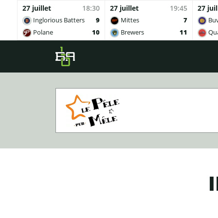
27 juillet
18:30
27 juillet
19:45
27 juil
Inglorious Batters
9
Mittes
7
Buv
Polane
10
Brewers
11
Qua
Skip to main content