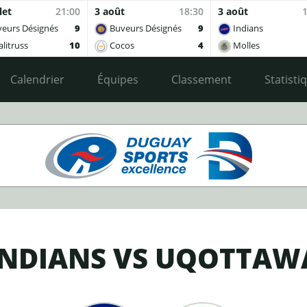
let
21:00
3 août
18:30
3 août
eurs Désignés
9
Buveurs Désignés
9
Indians
litruss
10
Cocos
4
Molles
Calendrier
Équipes
Classement
Statisti
INDIANS VS UQOTTAW