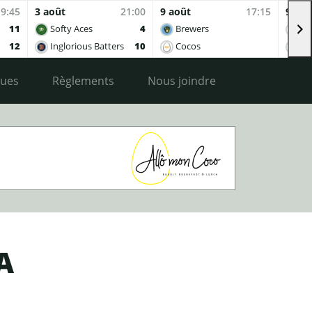
19:45
3 août
21:00
9 août
17:15
9 aoû
11
Softy Aces
4
Brewers
Co
12
Inglorious Batters
10
Cocos
Ing
ques
Règlements
Nous joindre
A