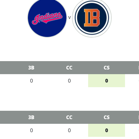
v
3B
CC
CS
0
0
0
3B
CC
CS
0
0
0