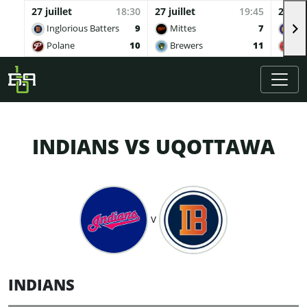
27 juillet
18:30
27 juillet
19:45
27 juil
Inglorious Batters
9
Mittes
7
Buv
Polane
10
Brewers
11
Qua
Skip to main content
INDIANS VS UQOTTAWA
v
INDIANS