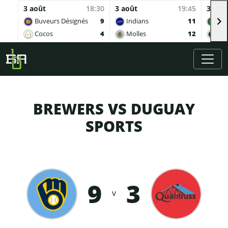
3 août
18:30
3 août
19:45
3 aoû
Buveurs Désignés
9
Indians
11
Sof
Cocos
4
Molles
12
Ing
Skip to main content
BREWERS VS DUGUAY
SPORTS
9
3
v