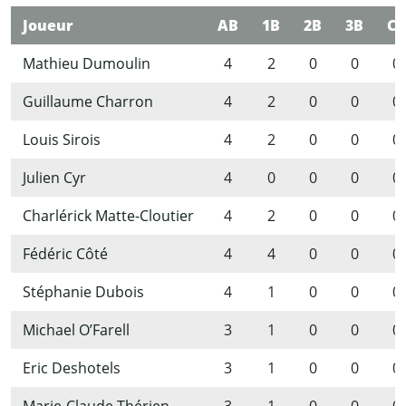
Joueur
AB
1B
2B
3B
CC
Mathieu Dumoulin
4
2
0
0
0
Guillaume Charron
4
2
0
0
0
Louis Sirois
4
2
0
0
0
Julien Cyr
4
0
0
0
0
Charlérick Matte-Cloutier
4
2
0
0
0
Fédéric Côté
4
4
0
0
0
Stéphanie Dubois
4
1
0
0
0
Michael O’Farell
3
1
0
0
0
Eric Deshotels
3
1
0
0
0