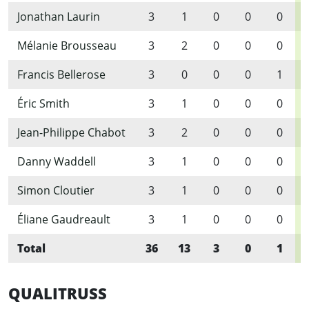
Jonathan Laurin
3
1
0
0
0
Mélanie Brousseau
3
2
0
0
0
Francis Bellerose
3
0
0
0
1
Éric Smith
3
1
0
0
0
Jean-Philippe Chabot
3
2
0
0
0
Danny Waddell
3
1
0
0
0
Simon Cloutier
3
1
0
0
0
Éliane Gaudreault
3
1
0
0
0
Total
36
13
3
0
1
QUALITRUSS