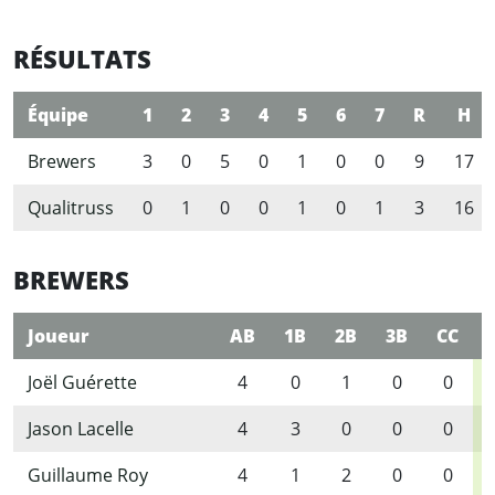
RÉSULTATS
Équipe
1
2
3
4
5
6
7
R
H
Brewers
3
0
5
0
1
0
0
9
17
Qualitruss
0
1
0
0
1
0
1
3
16
BREWERS
Joueur
AB
1B
2B
3B
CC
Joël Guérette
4
0
1
0
0
Jason Lacelle
4
3
0
0
0
Guillaume Roy
4
1
2
0
0