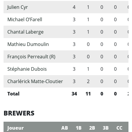
Julien Cyr
4
1
0
0
0
Michael O’Farell
3
1
0
0
0
Chantal Laberge
3
1
0
0
0
Mathieu Dumoulin
3
0
0
0
0
François Perreault (R)
3
0
0
0
0
Stéphanie Dubois
3
1
0
0
0
Charlérick Matte-Cloutier
3
2
0
0
0
Total
34
11
0
0
2
BREWERS
Joueur
AB
1B
2B
3B
CC