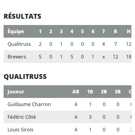
RÉSULTATS
Équipe
1
2
3
4
5
6
7
R
H
Qualitruss
2
0
1
0
0
0
4
7
12
Brewers
5
0
1
5
0
1
x
12
18
QUALITRUSS
Joueur
AB
1B
2B
3B
CC
Guillaume Charron
4
1
0
0
0
Fédéric Côté
4
3
0
0
0
Louis Sirois
4
1
0
0
2