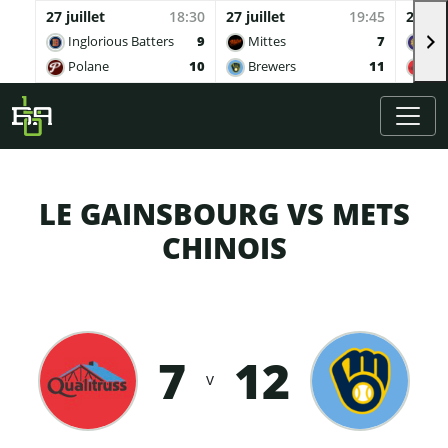
27 juillet
18:30
27 juillet
19:45
27 juil
Inglorious Batters
9
Mittes
7
Buv
Polane
10
Brewers
11
Qua
Skip to main content
LE GAINSBOURG VS METS
CHINOIS
7
12
v