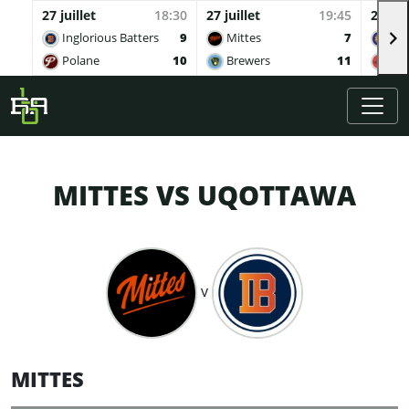
27 juillet
18:30
27 juillet
19:45
27 juil
Inglorious Batters
9
Mittes
7
Buv
Polane
10
Brewers
11
Qua
Skip to main content
MITTES VS UQOTTAWA
v
MITTES