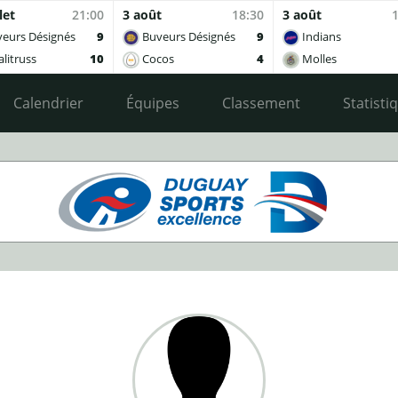
let
21:00
3 août
18:30
3 août
eurs Désignés
9
Buveurs Désignés
9
Indians
litruss
10
Cocos
4
Molles
Calendrier
Équipes
Classement
Statisti