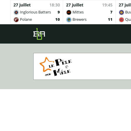
27 juillet
18:30
27 juillet
19:45
27 juil
Inglorious Batters
9
Mittes
7
Buv
Polane
10
Brewers
11
Qua
Skip to main content