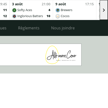
19:45
3 août
21:00
9 août
17:15
9 aoû
11
Softy Aces
4
Brewers
Co
12
Inglorious Batters
10
Cocos
Ing
ques
Règlements
Nous joindre