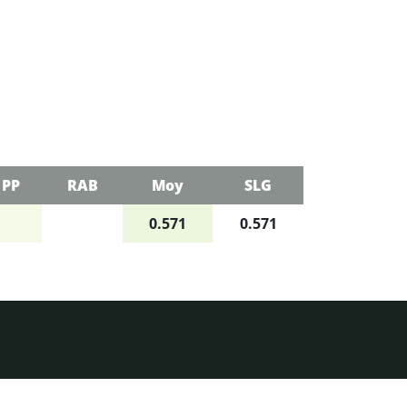
PP
RAB
Moy
SLG
0.571
0.571