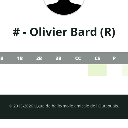
# - Olivier Bard (R)
B
1B
2B
3B
CC
CS
P
© 2013-2026 Ligue de balle-molle amicale de l'Outaouais.