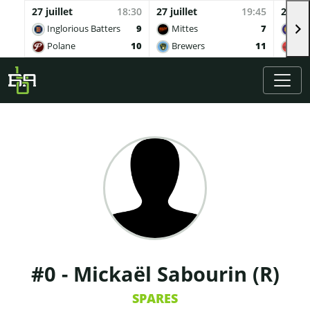
27 juillet
18:30
27 juillet
19:45
27 juil
Inglorious Batters
9
Mittes
7
Buv
Polane
10
Brewers
11
Qua
Skip to main content
#0 - Mickaël Sabourin (R)
SPARES