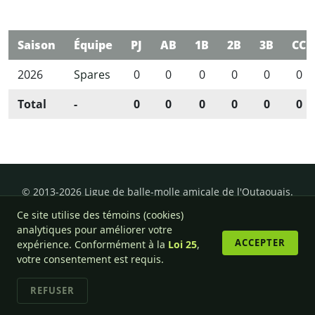
Saison
Équipe
PJ
AB
1B
2B
3B
CC
2026
Spares
0
0
0
0
0
0
Total
-
0
0
0
0
0
0
© 2013-2026 Ligue de balle-molle amicale de l'Outaouais.
Ce site utilise des témoins (cookies)
analytiques pour améliorer votre
ACCEPTER
expérience. Conformément à la
Loi 25
,
votre consentement est requis.
REFUSER