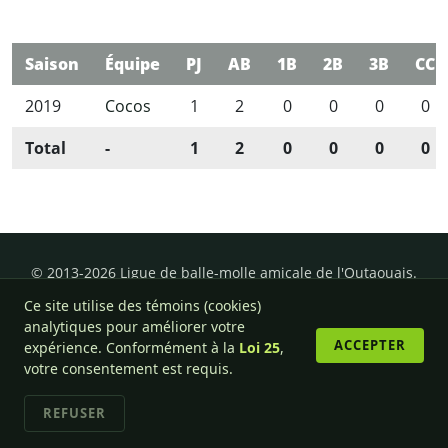
Saison
Équipe
PJ
AB
1B
2B
3B
CC
2019
Cocos
1
2
0
0
0
0
Total
-
1
2
0
0
0
0
© 2013-2026 Ligue de balle-molle amicale de l'Outaouais.
Ce site utilise des témoins (cookies)
analytiques pour améliorer votre
ACCEPTER
expérience. Conformément à la
Loi 25
,
votre consentement est requis.
REFUSER