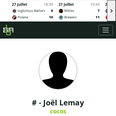
27 juillet
18:30
27 juillet
19:45
27 juil
Inglorious Batters
9
Mittes
7
Buv
Polane
10
Brewers
11
Qua
Skip to main content
# - Joël Lemay
COCOS