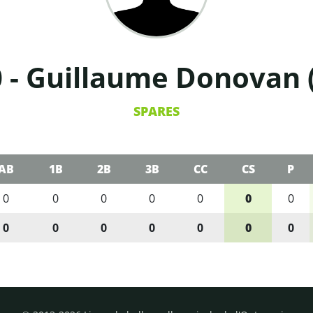
 - Guillaume Donovan 
SPARES
AB
1B
2B
3B
CC
CS
P
0
0
0
0
0
0
0
0
0
0
0
0
0
0