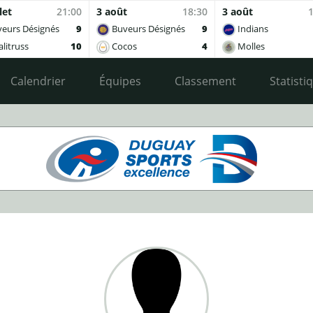
let
21:00
3 août
18:30
3 août
eurs Désignés
9
Buveurs Désignés
9
Indians
litruss
10
Cocos
4
Molles
Calendrier
Équipes
Classement
Statisti