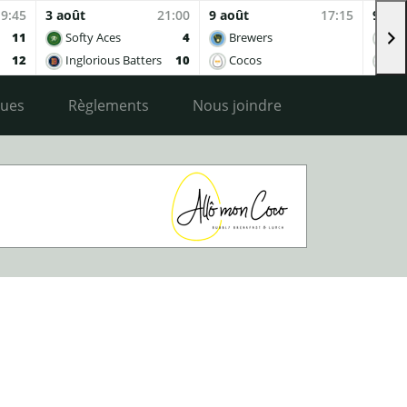
19:45
3 août
21:00
9 août
17:15
9 aoû
11
Softy Aces
4
Brewers
Co
12
Inglorious Batters
10
Cocos
Ing
ques
Règlements
Nous joindre