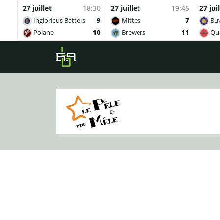
27 juillet
18:30
27 juillet
19:45
27 juil
Inglorious Batters
9
Mittes
7
Buv
Polane
10
Brewers
11
Qua
Skip to main content