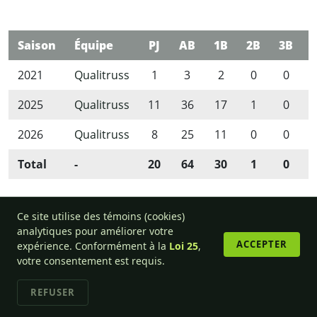
Saison
Équipe
PJ
AB
1B
2B
3B
2021
Qualitruss
1
3
2
0
0
2025
Qualitruss
11
36
17
1
0
2026
Qualitruss
8
25
11
0
0
Total
-
20
64
30
1
0
Ce site utilise des témoins (cookies)
analytiques pour améliorer votre
ACCEPTER
expérience. Conformément à la
Loi 25
,
© 2013-2026 Ligue de balle-molle amicale de l'Outaouais.
votre consentement est requis.
REFUSER