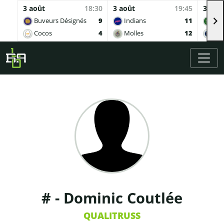
3 août
18:30
3 août
19:45
3 aoû
Buveurs Désignés
9
Indians
11
Sof
Cocos
4
Molles
12
Ing
Skip to main content
# - Dominic Coutlée
QUALITRUSS