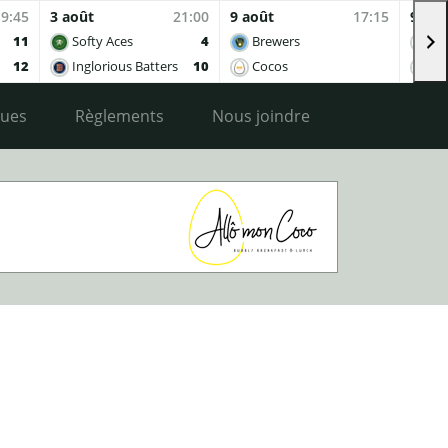
19:45
3 août
21:00
9 août
17:15
9 aoû
11
Softy Aces
4
Brewers
Co
12
Inglorious Batters
10
Cocos
Ing
ques
Règlements
Nous joindre