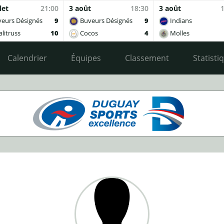
let
21:00
3 août
18:30
3 août
eurs Désignés
9
Buveurs Désignés
9
Indians
litruss
10
Cocos
4
Molles
Calendrier
Équipes
Classement
Statisti