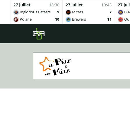
27 juillet
18:30
27 juillet
19:45
27 juil
Inglorious Batters
9
Mittes
7
Buv
Polane
10
Brewers
11
Qua
Skip to main content