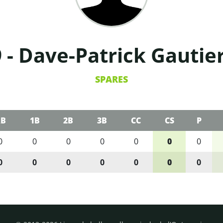
 - Dave-Patrick Gautier
SPARES
B
1B
2B
3B
CC
CS
P
0
0
0
0
0
0
0
0
0
0
0
0
0
0