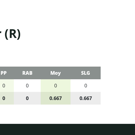
 (R)
PP
RAB
Moy
SLG
0
0
0
0
0
0
0.667
0.667