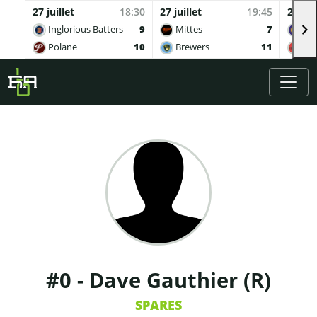
27 juillet
18:30
27 juillet
19:45
27 juil
Inglorious Batters
9
Mittes
7
Buv
Polane
10
Brewers
11
Qua
Skip to main content
#0 - Dave Gauthier (R)
SPARES