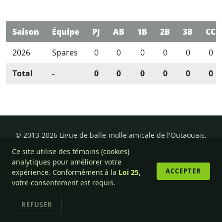
Saison
Équipe
PJ
AB
1B
2B
3B
CC
2026
Spares
0
0
0
0
0
0
Total
-
0
0
0
0
0
0
© 2013-2026 Ligue de balle-molle amicale de l'Outaouais.
Ce site utilise des témoins (cookies)
analytiques pour améliorer votre
ACCEPTER
expérience. Conformément à la
Loi 25
,
votre consentement est requis.
REFUSER